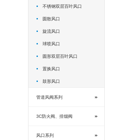
不锈钢双层百叶风口
圆散风口
旋流风口
球喷风口
圆形双层百叶风口
置换风口
鼓形风口
管道风阀系列
3C防火阀、排烟阀
风口系列