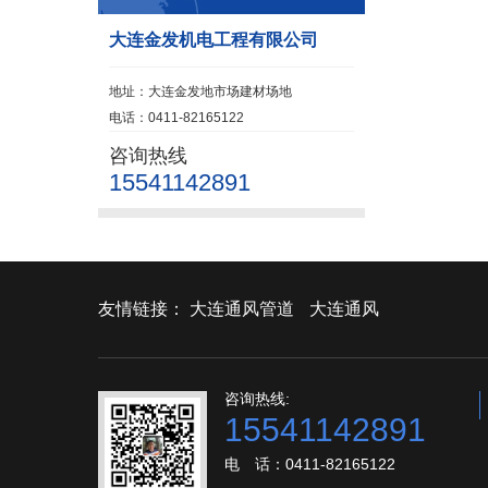
大连金发机电工程有限公司
地址：大连金发地市场建材场地
电话：0411-82165122
咨询热线
15541142891
友情链接：
大连通风管道
大连通风
咨询热线:
15541142891
电 话：0411-82165122