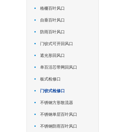
格栅百叶风口
自垂百叶风口
防雨百叶风口
门铰式可开回风口
遮光形回风口
单百活芯带网回风口
板式检修口
门铰式检修口
不锈钢方形散流器
不锈钢单层百叶风口
不锈钢防雨百叶风口