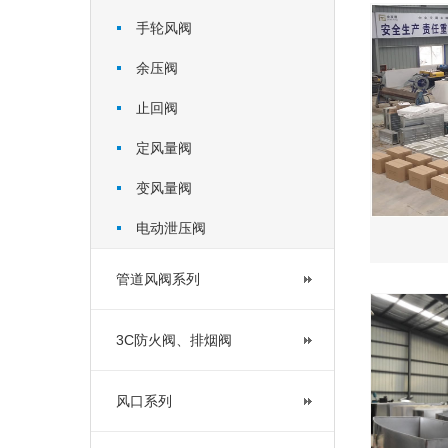
手轮风阀
余压阀
止回阀
定风量阀
变风量阀
电动泄压阀
管道风阀系列
3C防火阀、排烟阀
风口系列