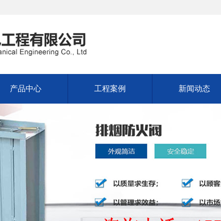
产品中心
工程案例
新闻动态