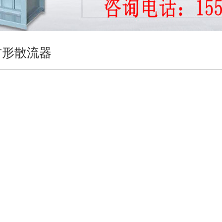
方形散流器