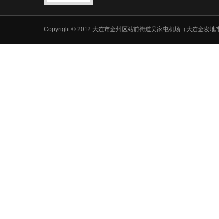
Copyright © 2012 大连市金州区站前街道吴家屯机场（大连金